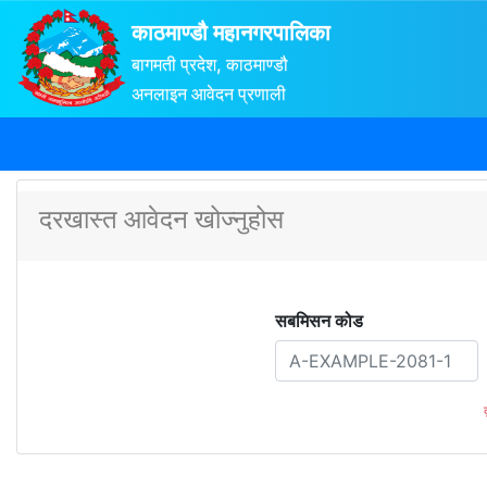
काठमाण्डौ महानगरपालिका
बागमती प्रदेश, काठमाण्डौ
अनलाइन आवेदन प्रणाली
दरखास्त आवेदन खोज्नुहोस
सबमिसन कोड